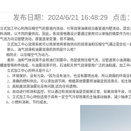
发布日期：
2024/6/21 16:48:29
点击
336
立式加工中心利用压缩空气的管道内流动，引导润滑油继续沿着管道内壁流动，混合
料消耗，以不同的量供应。因此，各润滑电路设计要通过使用可以单独的微泵作为社
气流方向沿管壁流动，厚度逐渐变薄，但不凝结。
立式加工中心润滑系统可以简单地将单独供应的润滑油和压缩空气通过混合在一起
那么，油气润滑和油雾润滑的异同是什么呢？
相同点：以压缩空气为动力。
差异：油和气体润滑不会将油打到雾中，而是使用压缩气流，沿管道将小油滴输送
螺旋管等附件组成。与油雾润滑不同，石油和天然气润滑使用广泛的油粘度。加工中
立式加工中心的特点是什么？
1、环境保护，没有污染。“因为没有油污，也没有雾喷出来，所以周围的环境没有
2、准确的燃料供应。可以添加调节阀，根据其他需要将油输送到润滑点，如主
3、高粘度润滑油雾化没有问题;适合任何遗物。
4、自动进行检测和监控。可以通过检测润滑油是否能够正常，如果润滑不良，可
5、立式加工中心特别适用于具有一定空气冷却效果的主轴滚动轴承，减少轴承工
6、小燃料消耗，节约成本。