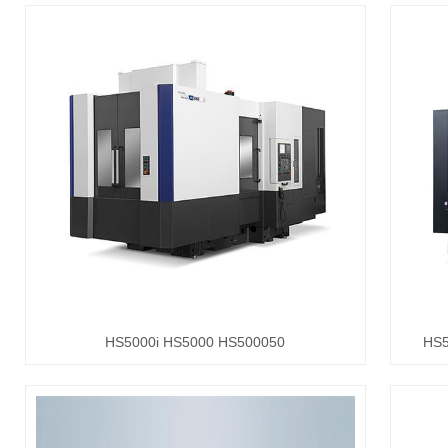
HS5000i HS5000 HS500050
HS5